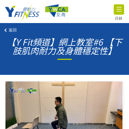
目錄
返回
【Y Fit頻道】網上教室#6 【下
肢肌肉耐力及身體穩定性】