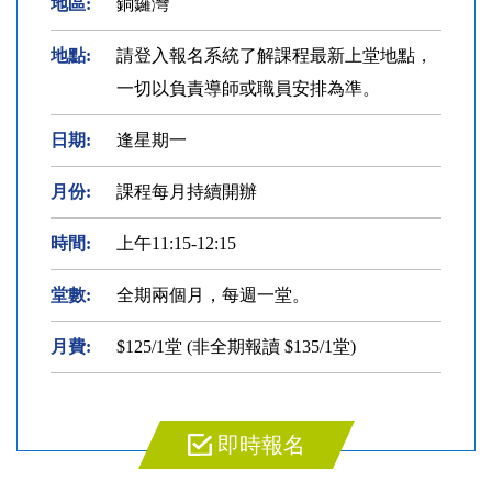
地區:
銅鑼灣
地點:
請登入報名系統了解課程最新上堂地點，
一切以負責導師或職員安排為準。
日期:
逢星期一
月份:
課程每月持續開辦
時間:
上午11:15-12:15
堂數:
全期兩個月，每週一堂。
月費:
$125/1堂 (非全期報讀 $135/1堂)
即時報名