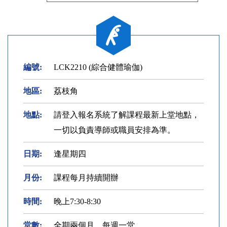
編號:
LCK2210 (綜合健體瑜伽)
地區:
荔枝角
地點:
請登入報名系統了解課程最新上堂地點，
一切以負責導師或職員安排為準。
日期:
逢星期四
月份:
課程每月持續開辦
時間:
晚上7:30-8:30
堂數:
全期兩個月，每週一堂。