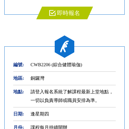
即時報名
編號:
CWB2206 (綜合健體瑜伽)
地區:
銅鑼灣
地點:
請登入報名系統了解課程最新上堂地點，
一切以負責導師或職員安排為準。
日期:
逢星期四
月份:
課程每月持續開辦