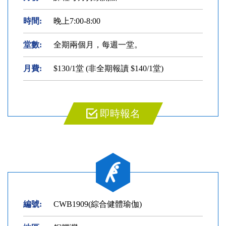
時間:
晚上7:00-8:00
堂數:
全期兩個月，每週一堂。
月費:
$130/1堂 (非全期報讀 $140/1堂)
即時報名
編號:
CWB1909(綜合健體瑜伽)