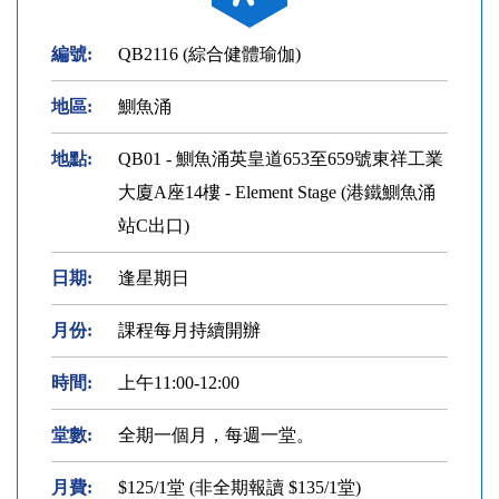
編號:
QB2116 (綜合健體瑜伽)
地區:
鰂魚涌
地點:
QB01 - 鰂魚涌英皇道653至659號東祥工業
大廈A座14樓 - Element Stage (港鐵鰂魚涌
站C出口)
日期:
逢星期日
月份:
課程每月持續開辦
時間:
上午11:00-12:00
堂數:
全期一個月，每週一堂。
月費:
$125/1堂 (非全期報讀 $135/1堂)