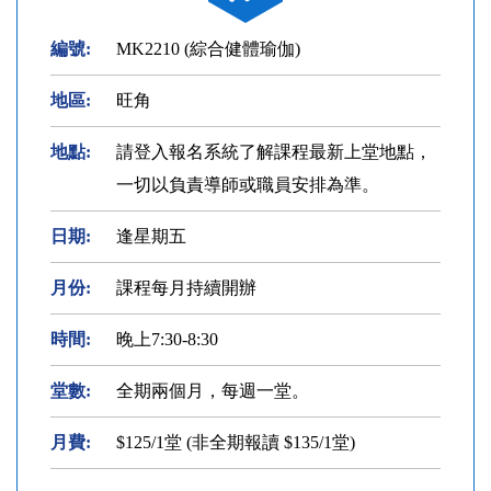
編號:
MK2210 (綜合健體瑜伽)
地區:
旺角
地點:
請登入報名系統了解課程最新上堂地點，
一切以負責導師或職員安排為準。
日期:
逢星期五
月份:
課程每月持續開辦
時間:
晚上7:30-8:30
堂數:
全期兩個月，每週一堂。
月費:
$125/1堂 (非全期報讀 $135/1堂)