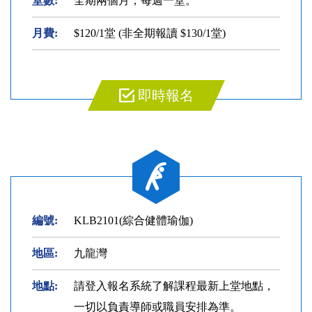
堂數:
全期兩個月，每週一堂。
月費:
$120/1堂 (非全期報讀 $130/1堂)
即時報名
編號:
KLB2101(綜合健體瑜伽)
地區:
九龍灣
地點:
請登入報名系統了解課程最新上堂地點，
一切以負責導師或職員安排為準。