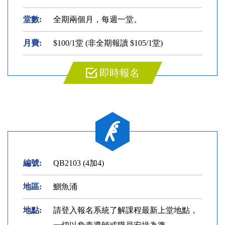
堂數:
全期兩個月，每週一堂。
月費:
$100/1堂 (非全期報讀 $105/1堂)
即時報名
編號:
QB2103 (4加4)
地區:
鰂魚涌
地點:
請登入報名系統了解課程最新上堂地點，