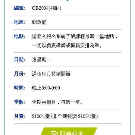
編號:
QB2004(4加4)
地區:
鰂魚涌
地點:
請登入報名系統了解課程最新上堂地點，
一切以負責導師或職員安排為準。
日期:
逢星期二
月份:
課程每月持續開辦
時間:
晚上8:00-9:00
堂數:
全期兩個月，每週一堂。
月費:
$100/1堂 (非全期報讀 $105/1堂)
即時報名