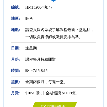
編號:
HMT1906(4加4)
地區:
旺角
地點:
請登入報名系統了解課程最新上堂地點，
一切以負責導師或職員安排為準。
日期:
逢星期一
月份:
課程每月持續開辦
時間:
晚上7:15-8:15
堂數:
全期兩個月，每週一堂。
月費:
$105/1堂 (非全期報讀 $110/1堂)