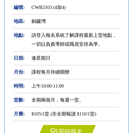
編號:
CWB2103 (4加4)
地區:
銅鑼灣
地點:
請登入報名系統了解課程最新上堂地點，
一切以負責導師或職員安排為準。
日期:
逢星期日
月份:
課程每月持續開辦
時間:
上午10:00-11:00
堂數:
全期兩個月，每週一堂。
月費:
$105/1堂 (非全期報讀 $110/1堂)
即時報名