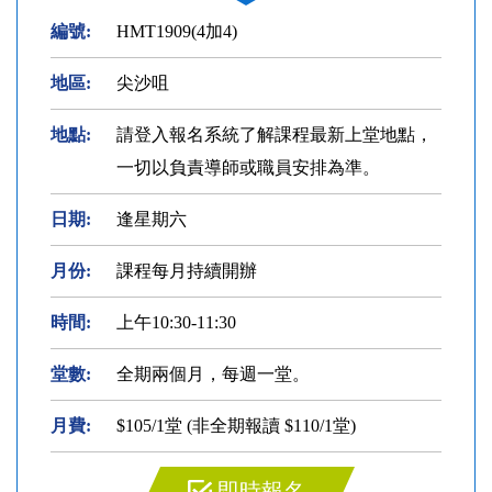
編號:
HMT1909(4加4)
地區:
尖沙咀
地點:
請登入報名系統了解課程最新上堂地點，
一切以負責導師或職員安排為準。
日期:
逢星期六
月份:
課程每月持續開辦
時間:
上午10:30-11:30
堂數:
全期兩個月，每週一堂。
月費:
$105/1堂 (非全期報讀 $110/1堂)
即時報名