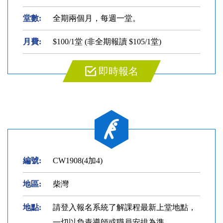
堂數:
全期兩個月，每週一堂。
月費:
$100/1堂 (非全期報讀 $105/1堂)
即時報名
編號:
CW1908(4加4)
地區:
柴灣
地點:
請登入報名系統了解課程最新上堂地點，
一切以負責導師或職員安排為準。