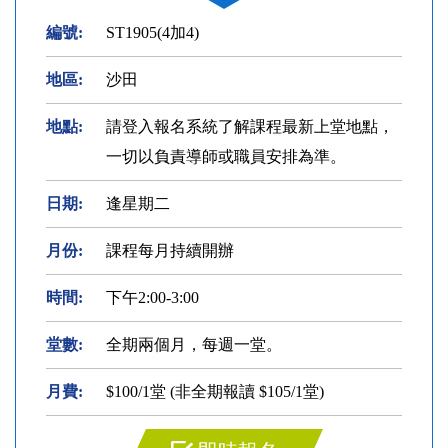
編號:
ST1905(4加4)
地區:
沙田
地點:
請登入報名系統了解課程最新上堂地點，
一切以負責導師或職員安排為準。
日期:
逢星期二
月份:
課程每月持續開辦
時間:
下午2:00-3:00
堂數:
全期兩個月，每週一堂。
月費:
$100/1堂 (非全期報讀 $105/1堂)