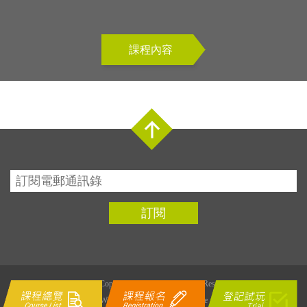
課程內容
Top
訂閱
©2026 Copyright Y Fitness All Rights Reserved
Web Design by
Dhost Interactive