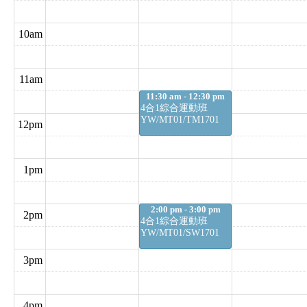
10am
網上運動班
器械健體運動班
11am
11:30 am - 12:30 pm
普拉提訓練班
女士強骨運動班
4合1綜合運動班
YW/MT01/TM1701
12pm
4合1綜合運動班
4加4全方位運動班
1pm
2:00 pm - 3:00 pm
2pm
4合1綜合運動班
屋苑合辦運動班
戶外訓練班
YW/MT01/SW1701
3pm
動物流運動班 (Animal
Flow)
4pm