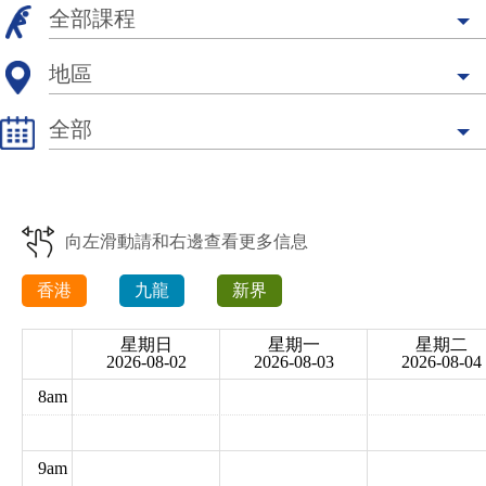
全部課程
全部課程
強化關節八段錦班
地區
地區
全部
香港
強化關節太極班
水中健體訓練班
全部
九龍
星期一
新界
向左滑動請和右邊查看更多信息
星期二
綜合健體瑜伽班
修身帶氧瑜伽班
星期三
香港
九龍
新界
星期四
星期日
星期一
星期二
肌筋膜放鬆及肌肉伸展班
ZUMBA® 健身舞班
2026-08-02
2026-08-03
2026-08-04
星期五
8am
星期六
星期日
齡活穩步防跌訓練班
ZUMBA GOLD®健身舞
9am
班