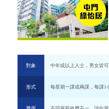
對象
中年或以上人士，男女皆可
形式
每星期一課或兩課，每課1
費用
不同屋苑收費不一，請向屋