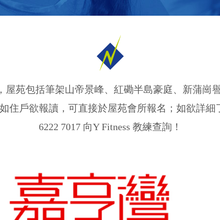
辦運動班，屋苑包括筆架山帝景峰、紅磡半島豪庭、新蒲
住戶欲報讀，可直接於屋苑會所報名；如欲詳細了解運動
6222 7017 向Y Fitness 教練查詢！