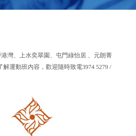
崗譽港灣、上水奕翠園、屯門綠怡居 、元朗菁
班內容，歡迎隨時致電3974 5279 /