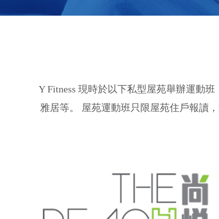
Y Fitness 現時於以下私型屋苑舉
雅居等。 屋苑運動班只限屋苑住戶報讀，如