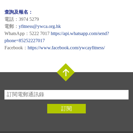
查詢及報名：
電話：3974 5279
電郵：
yfitness@ywca.org.hk
WhatsApp：5222 7017
https://api.whatsapp.com/send?
phone=85252227017
Facebook：
https://www.facebook.com/ywcayfitness/
Top
訂閱