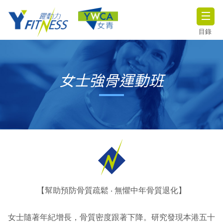
目錄
女士強骨運動班
【幫助預防骨質疏鬆 ‧ 無懼中年骨質退化】
女士隨著年紀增長，骨質密度跟著下降。研究發現本港五十