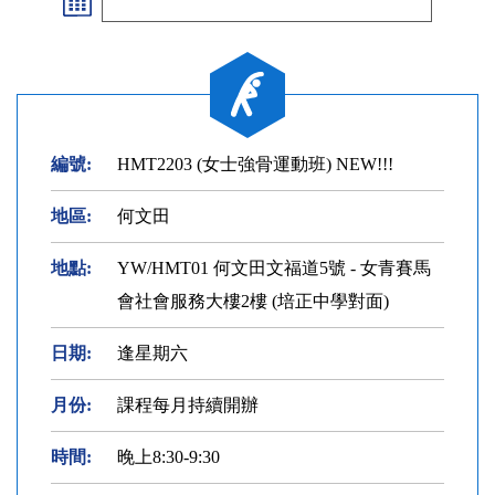
編號:
HMT2203 (女士強骨運動班) NEW!!!
地區:
何文田
地點:
YW/HMT01 何文田文福道5號 - 女青賽馬
會社會服務大樓2樓 (培正中學對面)
日期:
逢星期六
月份:
課程每月持續開辦
時間:
晚上8:30-9:30