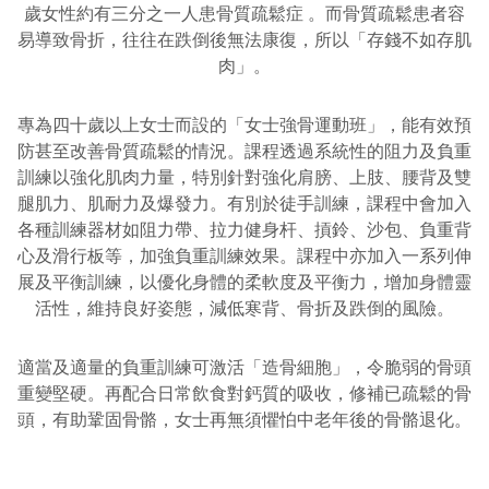
歲女性約有三分之一人患骨質疏鬆症 。而骨質疏鬆患者容
易導致骨折，往往在跌倒後無法康復，所以「存錢不如存肌
肉」。
專為四十歲以上女士而設的「女士強骨運動班」，能有效預
防甚至改善骨質疏鬆的情況。課程透過系統性的阻力及負重
訓練以強化肌肉力量，特別針對強化肩膀、上肢、腰背及雙
腿肌力、肌耐力及爆發力。有別於徒手訓練，課程中會加入
各種訓練器材如阻力帶、拉力健身杆、摃鈴、沙包、負重背
心及滑行板等，加強負重訓練效果。課程中亦加入一系列伸
展及平衡訓練，以優化身體的柔軟度及平衡力，增加身體靈
活性，維持良好姿態，減低寒背、骨折及跌倒的風險。
適當及適量的負重訓練可激活「造骨細胞」，令脆弱的骨頭
重變堅硬。再配合日常飲食對鈣質的吸收，修補已疏鬆的骨
頭，有助鞏固骨骼，女士再無須懼怕中老年後的骨骼退化。