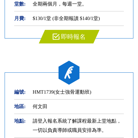
堂數:
全期兩個月，每週一堂。
月費:
$130/1堂 (非全期報讀 $140/1堂)
即時報名
編號:
HMT1739(女士強骨運動班)
地區:
何文田
地點:
請登入報名系統了解課程最新上堂地點，
一切以負責導師或職員安排為準。