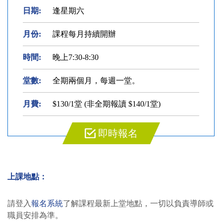
日期:
逢星期六
月份:
課程每月持續開辦
時間:
晚上7:30-8:30
堂數:
全期兩個月，每週一堂。
月費:
$130/1堂 (非全期報讀 $140/1堂)
即時報名
上課地點：
請登入
報名系統
了解課程最新上堂地點，一切以負責導師或
職員安排為準。