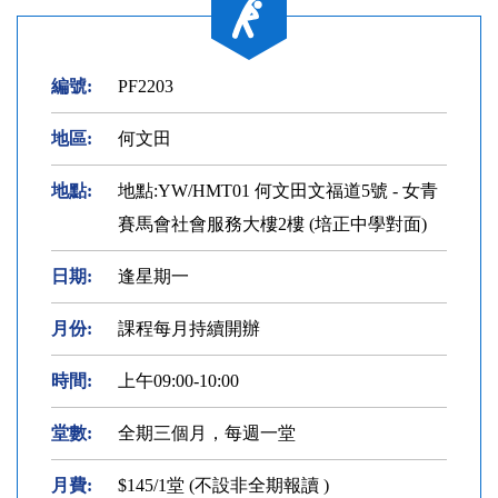
編號:
PF2203
地區:
何文田
地點:
地點:YW/HMT01 何文田文福道5號 - 女青
賽馬會社會服務大樓2樓 (培正中學對面)
日期:
逢星期一
月份:
課程每月持續開辦
時間:
上午09:00-10:00
堂數:
全期三個月，每週一堂
月費:
$145/1堂 (不設非全期報讀 )