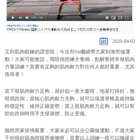
2020-04-02
又到肌肉鍛鍊的課堂啦，今次邦Sir繼續帶大家到海旁做運
動！大家可能會諗，我唔係想練大隻喎，點解要經常做肌肉
力量訓練？其實有足夠的肌肉耐力對任何人都好重要，尤其
係長者！
當下肢肌肉耐力足夠，就好似一座大廈咁，地基打得好，無
咁易跌倒；當核心肌肉耐力充夠，就可以保護脊椎及維持軀
幹穩定性，維持正確姿勢；當上肢肌肉耐力足夠，就可以幫
助在跌倒時用手支撐身體，防止受傷。
雖然而家疫情嚴重，大家未必可以去公園做運動，不過大家
千祈唔好因為咁樣而偷懶呀，其實以上訓練一樣可以喺屋企