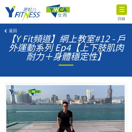
目錄
返回
【Y Fit頻道】網上教室#12 - 戶
外運動系列 Ep4【上下肢肌肉
耐力＋身體穩定性】