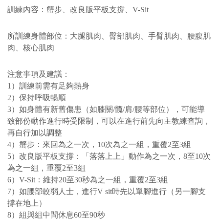
訓練內容：蟹步、改良版平板支撐、V-Sit
所訓練身體部位：大腿肌肉、臀部肌肉、手臂肌肉、腰腹肌
肉、核心肌肉
注意事項及建議：
1）訓練前需有足夠熱身
2）保持呼吸暢順
3）如身體有新舊傷患（如膝關/髖/肩/腰等部位），可能導
致部份動作進行時受限制，可以在進行前先向主教練查詢，
再自行加以調整
4）蟹步：來回為之一次，10次為之一組，重覆2至3組
5）改良版平板支撐：「落落上上」動作為之一次，8至10次
為之一組，重覆2至3組
6）V-Sit：維持20至30秒為之一組，重覆2至3組
7）如腰部較弱人士，進行V sit時先以單腳進行（另一腳支
撐在地上）
8）組與組中間休息60至90秒