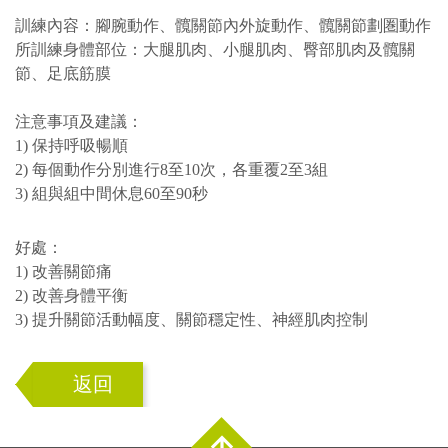
訓練內容：腳腕動作、髖關節內外旋動作、髖關節劃圏動作
所訓練身體部位：大腿肌肉、小腿肌肉、臀部肌肉及髖關
節、足底筋膜
注意事項及建議：
1) 保持呼吸暢順
2) 每個動作分別進行8至10次，各重覆2至3組
3) 組與組中間休息60至90秒
好處：
1) 改善關節痛
2) 改善身體平衡
3) 提升關節活動幅度、關節穩定性、神經肌肉控制
返回
Top