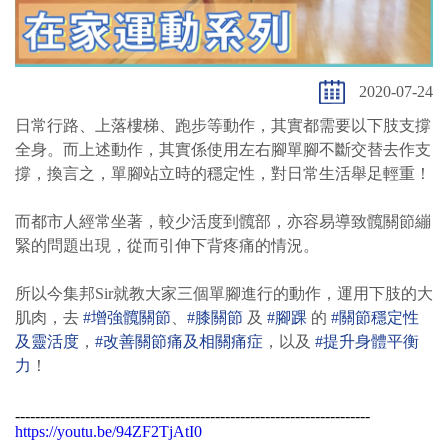
2020-07-24
日常行路、上落樓梯、跑步等動作，其實都需要以下肢支撐
全身。而上述動作，其實係使用左右腳單腳不斷交替去作支
撐，換言之，單腳站立時的穩定性，對日常生活舉足輕重！
而都市人經常坐著，較少活度到髖部，亦容易導致髖關節繃
緊的問題出現，從而引伸下背疼痛的情況。
所以今集邦Sir就教大家三個單腳進行的動作，運用下肢的大
肌肉，去
#增強髖關節
、
#膝關節
及
#腳踝
的
#關節穩定性
及靈活度
，
#改善關節痛及相關痛症
，以及
#提升身體平衡
力
！
-----------------------------------------------------------------------
https://youtu.be/94ZF2TjAtI0