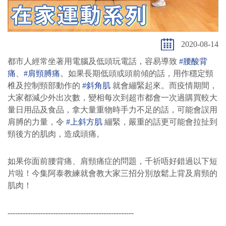
2020-08-14
都市人經常坐著用電腦及低頭玩電話，容易導致
#腰酸背
痛
、
#肩頸膊痛
。如果長期低頭或頭前傾的話，用作穩定頸
椎及控制頸部動作的
#斜角肌
就會繃緊起來。而疫情期間，
大家都減少外出次數，變相每次到超市都會一次過購買較大
量日用品及食品，拿大量重物時手力不足的話，可能會誤用
肩膊的力量，令
#上斜方肌
繃緊，嚴重的話更可能會拉扯到
頸後方的肌肉，造成頭痛。
如果你面前腰背痛、肩頸痛症的問題，千祈唔好錯過以下短
片啦！今集阿泰教練就會教大家三招分別放鬆上背及肩頸的
肌肉！
--------------------------------------------------