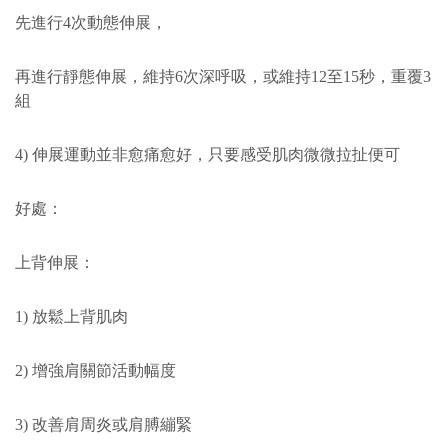
先進行4次動態伸展，
再進行靜態伸展，維持6次深呼吸，或維持12至15秒，重覆3
組
4) 伸展運動並非愈痛愈好，只要感受肌肉微微拉扯便可
好處：
上背伸展：
1) 放鬆上背肌肉
2) 增強肩關節活動幅度
3) 改善肩周炎或肩膊繃緊