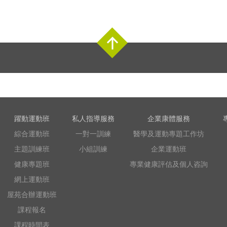
Top
躍動運動班
私人指導服務
企業康體服務
綜合運動班
一對一訓練
醫學及運動專題工作坊
主題訓練班
小組訓練
企業運動班
健康專題班
專業健康評估及個人咨詢
網上運動班
屋苑合辦運動班
課程報名
課程時間表