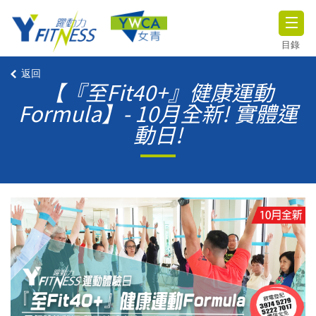
目錄
返回
【『至Fit40+』健康運動
Formula】- 10月全新! 實體運
動日!