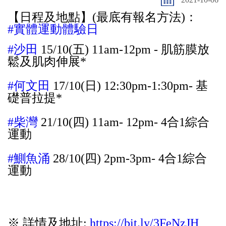
【日程及地點】(最底有報名方法)：
#實體運動體驗日
#沙田
15/10(五) 11am-12pm - 肌筋膜放
鬆及肌肉伸展*
#何文田
17/10(日) 12:30pm-1:30pm- 基
礎普拉提*
#柴灣
21/10(四) 11am- 12pm- 4合1綜合
運動
#鰂魚涌
28/10(四) 2pm-3pm- 4合1綜合
運動
※ 詳情及地址:
https://bit.ly/3FeNzJH