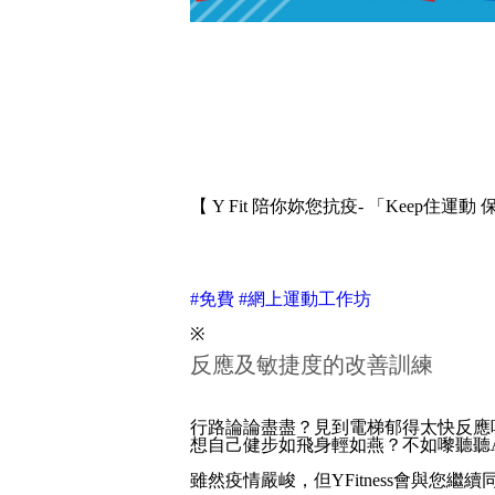
【 Y Fit 陪你妳您抗疫- 「Keep住運
#免費
#網上運動工作坊
※
反應及敏捷度的改善訓練
行路論論盡盡？見到電梯郁得太快反應
想自己健步如飛身輕如燕？不如嚟聽聽A
雖然疫情嚴峻，但YFitness會與您