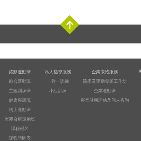
Top
躍動運動班
私人指導服務
企業康體服務
綜合運動班
一對一訓練
醫學及運動專題工作坊
主題訓練班
小組訓練
企業運動班
健康專題班
專業健康評估及個人咨詢
網上運動班
屋苑合辦運動班
課程報名
課程時間表