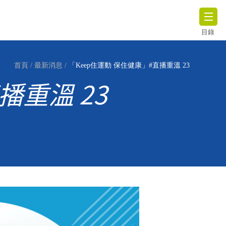
目錄
首頁
/
最新消息
/
「Keep住運動 保住健康」#直播重溫 23
播重溫 23