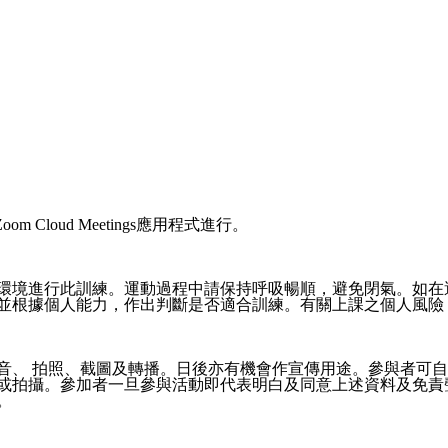
Zoom Cloud Meetings應用程式進行。
環境進行此訓練。運動過程中請保持呼吸暢順，避免閉氣。如在
並根據個人能力，作出判斷是否適合訓練。有關上課之個人風險
音、 拍照、截圖及轉播。日後亦有機會作宣傳用途。參與者可自
或拍攝。參加者一旦參與活動即代表明白及同意上述資料及免責
。