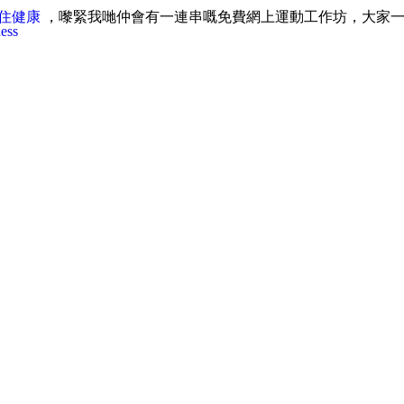
保住健康
，嚟緊我哋仲會有一連串嘅免費網上運動工作坊，大家一齊抗疫，
ess