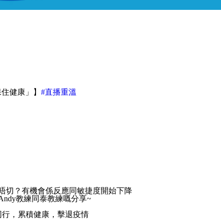
動 保住健康」】
#直播重溫
唔切？有機會係反應同敏捷度開始下降
ndy教練同泰教練嘅分享~
繼續同行，累積健康，擊退疫情