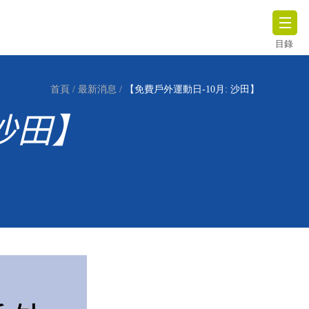
目錄
首頁
/
最新消息
/
【免費戶外運動日-10月: 沙田】
 沙田】