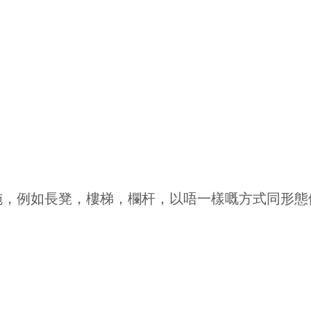
施，例如長凳，樓梯，欄杆，以唔一樣嘅方式同形態