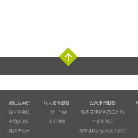
Top
躍動運動班
私人指導服務
企業康體服務
綜合運動班
一對一訓練
醫學及運動專題工作坊
主題訓練班
小組訓練
企業運動班
健康專題班
專業健康評估及個人咨詢