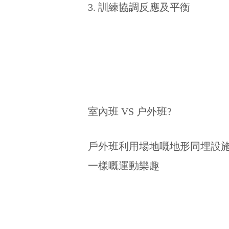
3. 訓練協調反應及平衡
室內班 VS 户外班?
戶外班利用場地嘅地形同埋設
一樣嘅運動樂趣