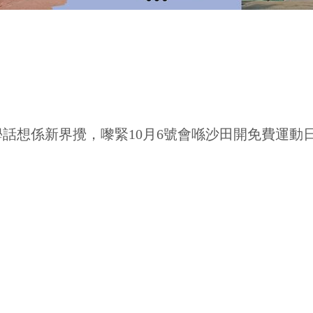
話想係新界攪，嚟緊10月6號會喺沙田開免費運動日