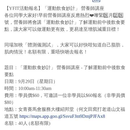
【YFIT活動報名】「運動飲食妙計」 營養師講座
各位同學大家好!早前營養師講座反應熱烈❤️嚟緊9️⃣月2️⃣9️⃣
號，營養師將會講「運動飲食妙計」了解運動前中後飲食要
點，讓大家可以做運動更有效，更易達至增肌減重目標！
同場加映「體測儀測試」，大家可以好快咁知道自己脂肪，
肌肉情況！名額有限，重唔快啲去報名！
題目：「運動飲食妙計」 營養師講座 - 了解運動前中後飲食
要點
日期：9月29日（星期日）
時間：10:00am-11:30am
費用：學員價$60，可邀請一位非學員以$60報名（非學員價
$80）
地點：女青賽馬會服務大樓紹邦堂（何文田窩打老道山文福
道五號
https://maps.app.goo.gl/SsvuFJm9DmjPJFAx8
名額：40人 (名額有限)