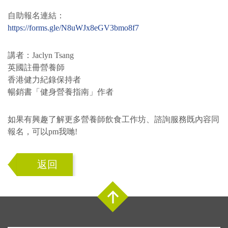
自助報名連結：
https://forms.gle/N8uWJx8eGV3bmo8f7
講者：Jaclyn Tsang
英國註冊營養師
香港健力紀錄保持者
暢銷書「健身營養指南」作者
如果有興趣了解更多營養師飲食工作坊、諮詢服務既內容同
報名，可以pm我哋!
返回
Top