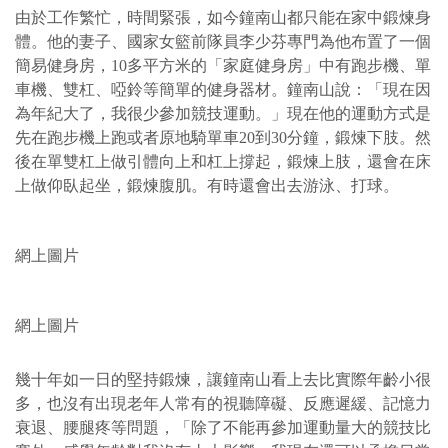
由於工作繁忙，時間緊張，如今鐘南山都只能在家中鍛煉身
體。他的妻子、國家女籃前隊員李少芬專門為他布置了一個
簡易健身房，10多平方米的「家庭健身房」中有跑步機、單
車機、雙杠、啞鈴等簡單的健身器材。鐘南山說：「現在因
為年紀大了，我很少參加競技運動。」現在他的運動方式是
先在跑步機上跑或者原地騎單車20到30分鐘，鍛煉下肢。然
後在單雙杠上做引體向上和杠上撐起，鍛煉上肢，還會在床
上做仰臥起坐，鍛煉腹肌。有時還會出去游泳、打球。
網上圖片
網上圖片
幾十年如一日的堅持鍛煉，讓鐘南山看上去比實際年齡小很
多，也沒有出現老年人常有的視聽障礙、反應遲緩、記憶力
衰退、腰腿疼等問題，「除了不能再參加運動量大的競技比