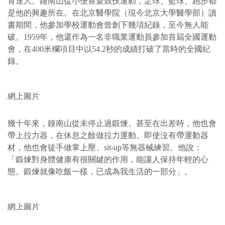
育達人。鐘南山從小便喜愛競技運動，足球、籃球、跑步都
是他的興趣所在。在北京醫學院（現今北京大學醫學部）讀
書期間，他參加學校運動會曾創下幾項紀錄，至今無人能
破。1959年，他還作為一名非職業運動員參加首屆全國運動
會，在400米欄項目中以54.2秒的成績打破了當時的全國紀
錄。
網上圖片
幾十年來，鐘南山從未停止過鍛煉。甚至在出差時，他也會
帶上拉力器，在休息之餘做拉力運動。即使沒有帶運動器
材，他也會徒手做掌上壓、sit-up等無器械練習。他說：
「鍛煉對身體健康有很關鍵的作用，能讓人保持年輕的心
態。鍛煉就像吃飯一樣，已成為我生活的一部分」。
網上圖片