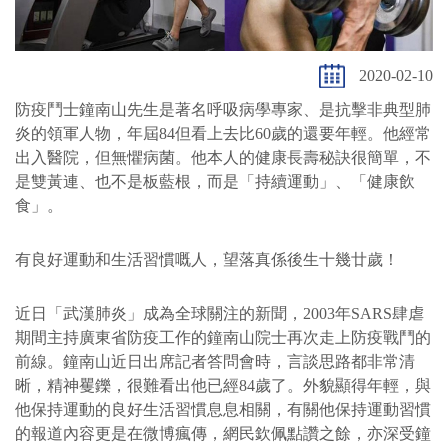
2020-02-10
防疫鬥士鐘南山先生是著名呼吸病學專家、是抗擊非典型肺
炎的領軍人物，年屆84但看上去比60歲的還要年輕。他經常
出入醫院，但無懼病菌。他本人的健康長壽秘訣很簡單，不
是雙黃連、也不是板藍根，而是「持續運動」、「健康飲
食」。
有良好運動和生活習慣嘅人，望落真係後生十幾廿歲！
近日「武漢肺炎」成為全球關注的新聞，2003年SARS肆虐
期間主持廣東省防疫工作的鐘南山院士再次走上防疫戰鬥的
前線。鐘南山近日出席記者答問會時，言談思路都非常清
晰，精神矍鑠，很難看出他已經84歲了。外貌顯得年輕，與
他保持運動的良好生活習慣息息相關，有關他保持運動習慣
的報道內容更是在微博瘋傳，網民欽佩點讚之餘，亦深受鐘