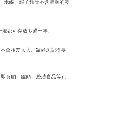
、米線、蝦子麵等不含脂肪的乾
一般都可存放多過一年。
分不會相差太大。罐頭魚記得要
即食麵、罐頭、袋裝食品等)，