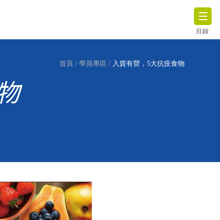
目錄
首頁
/
學員專區
/
入貨有營，5大抗疫食物
物