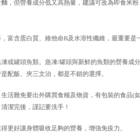
食麵，但營養成分低又高熱量，建議可改為即食米粉
等，富含蛋白質、維他命B及水溶性纖維，最重要是
急凍或罐頭魚類。急凍/罐頭與新鮮的魚類的營養成
管是配飯、夾三文治，都是不錯的選擇。
生活難免要出外購買食糧及物資，有包裝的食品(如
。清潔完後，謹記要洗手！
吃得更好讓身體吸收足夠的營養，增強免疫力。