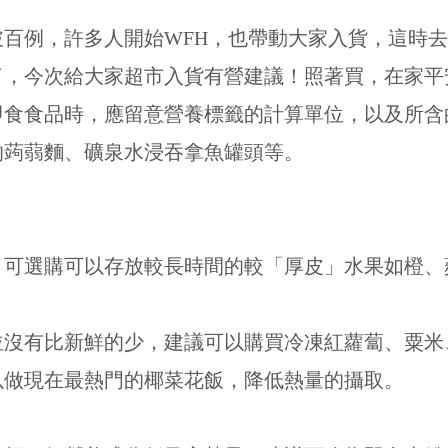
百例，許多人開始WFH，也帶動大家入貨，這時
了，今次給大家超市入貨有營建議！照著買，在家平
即食食品時，應留意營養標籤的計算單位，以及所含
的蒟蒻麵、礦泉水浸吞拿魚罐頭等。
，可選購可以存放較長時間的較「厚皮」水果如橙、
並沒有比新鮮的少，建議可以購買冷凍紅蘿蔔、粟米
以做現在最熱門的椰菜花飯，降低熱量的攝取。