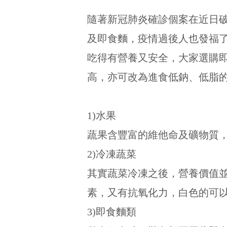
隨著新冠肺炎確診個案在近日破
及即食麵，疫情過後人也發福
吃得有營養又安全，大家選購
高，亦可改為進食低鈉、低脂
1)水果
蔬果含豐富的維他命及礦物質
2)冷凍蔬菜
其實蔬菜冷凍之後，營養價值
素，又有抗氧化力，白色的可
3)即食麵類