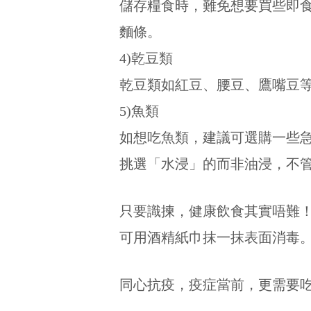
儲存糧食時，難免想要買些即
麵條。
4)乾豆類
乾豆類如紅豆、腰豆、鷹嘴豆
5)魚類
如想吃魚類，建議可選購一些
挑選「水浸」的而非油浸，不
只要識揀，健康飲食其實唔難！
可用酒精紙巾抹一抹表面消毒
同心抗疫，疫症當前，更需要