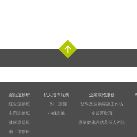
Top
躍動運動班
私人指導服務
企業康體服務
綜合運動班
一對一訓練
醫學及運動專題工作坊
主題訓練班
小組訓練
企業運動班
健康專題班
專業健康評估及個人咨詢
網上運動班