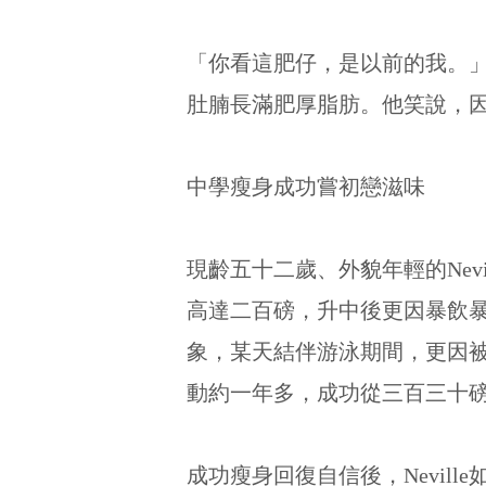
「你看這肥仔，是以前的我。」
肚腩長滿肥厚脂肪。他笑說，
中學瘦身成功嘗初戀滋味
現齡五十二歲、外貌年輕的Ne
高達二百磅，升中後更因暴飲
象，某天結伴游泳期間，更因
動約一年多，成功從三百三十
成功瘦身回復自信後，Nevi