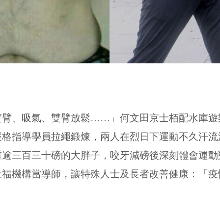
雙臂、吸氣、雙臂放鬆……」何文田京士栢配水庫遊
嚴格指導學員拉繩鍛煉，兩人在烈日下運動不久汗流
重逾三百三十磅的大胖子，咬牙減磅後深刻體會運動
社福機構當導師，讓特殊人士及長者改善健康：「疫