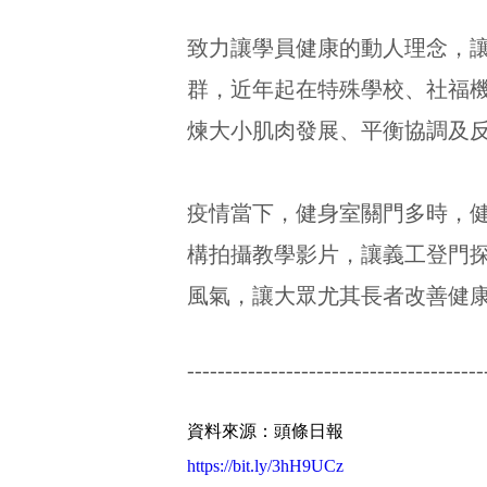
致力讓學員健康的動人理念，讓
群，近年起在特殊學校、社福
煉大小肌肉發展、平衡協調及
疫情當下，健身室關門多時，健
構拍攝教學影片，讓義工登門
風氣，讓大眾尤其長者改善健
---------------------------------------
資料來源：頭條日報
https://bit.ly/3hH9UCz