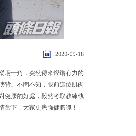
2020-09-18
樂場一角，突然傳來鏗鏘有力的
浹背。不問不知，眼前這位肌肉
對健康的好處，毅然考取教練執
情當下，大家更應強健體魄！」