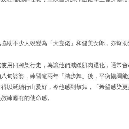
lle已協助不少人蛻變為「大隻佬」和健美女郎，亦幫
或使用四腳架行走，為讓他們減緩肌肉退化，通常會
的八旬婆婆，練習逾兩年「踏步舞」後，平衡協調能
，得以延續行山愛好，令他感到鼓舞，「希望感染更
是教練應有的使命感。