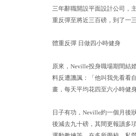
三年辭職開設平面設計公司，
重反彈至將近三百磅，到了一
體重反彈 日做四小時健身
原來，Neville投身職場
料反遭譏諷：「他叫我先看看
畫，每天平均花四至六小時健
日子有功，Neville約一
後減去九十磅，其間更報讀多
運動教練等，在多所學校、私