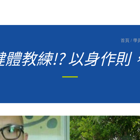
首頁
/
學
健體教練!? 以身作