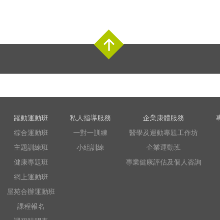
Top
躍動運動班
私人指導服務
企業康體服務
綜合運動班
一對一訓練
醫學及運動專題工作坊
主題訓練班
小組訓練
企業運動班
健康專題班
專業健康評估及個人咨詢
網上運動班
屋苑合辦運動班
課程報名