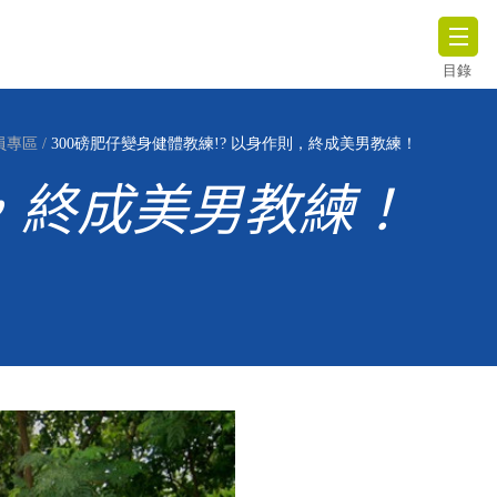
目錄
員專區
/
300磅肥仔變身健體教練!? 以身作則，終成美男教練！
則，終成美男教練！