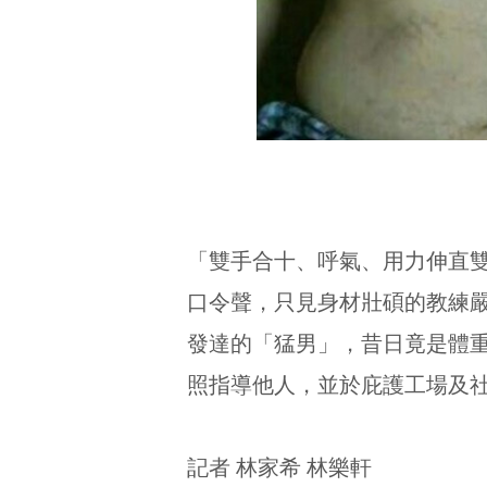
「雙手合十、呼氣、用力伸直
口令聲，只見身材壯碩的教練
發達的「猛男」，昔日竟是體
照指導他人，並於庇護工場及
記者 林家希 林樂軒