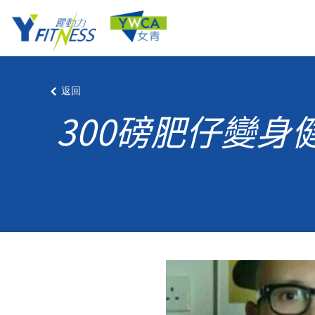
返回
300磅肥仔變身