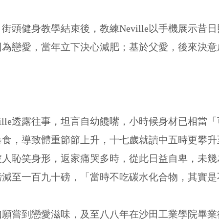
街頭健身教學結束後，教練Neville以手機展示昔
因為戀愛，當年立下決心減肥；基於父愛，後來決意
ville透露往事，坦言自幼饞嘴，小時候身材已相當
暴食，導致體重節節上升，十七歲就讀中五時更攀升
被人恥笑身形，返家痛哭多時，從此日益自卑，未幾
磅減至一百九十磅，「當時不吃碳水化合物，其實是
lle如願嘗到戀愛滋味，及至八八年在沙田工業學院畢