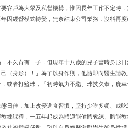
主要客戶為大學及私營機構，惟因長年工作不定時，
三年因經營模式轉變，無奈結束公司業務，沒料再度
期間結婚，不久育有一子，但現年十八歲的兒子當時身形
自己（身形）！」為了以身作則，他隨即向醫生請教
身，或者打籃球，「初時氣力不繼、球技欠奉，慶幸
個月後狀態日佳，加上改變進食習慣，堅持少吃多餐、戒
項教練課程，一五年起成為體適能健體教練、體能教
營及社福機構任教，望以自身經歷激勵學生強身健體