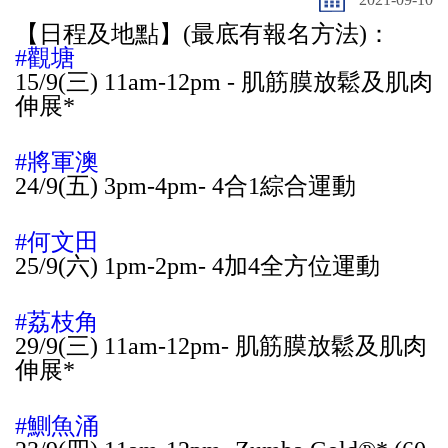
【日程及地點】(最底有報名方法)：
#觀塘
15/9(三) 11am-12pm - 肌筋膜放鬆及肌肉
伸展*
#將軍澳
24/9(五) 3pm-4pm- 4合1綜合運動
#何文田
25/9(六) 1pm-2pm- 4加4全方位運動
#荔枝角
29/9(三) 11am-12pm- 肌筋膜放鬆及肌肉
伸展*
#鰂魚涌