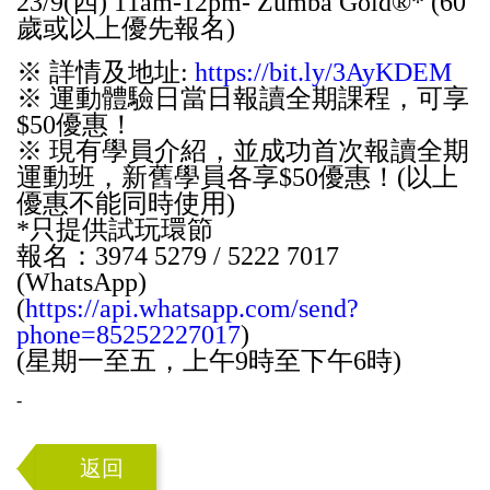
23/9(四) 11am-12pm- Zumba Gold®* (60
歲或以上優先報名)
※ 詳情及地址:
https://bit.ly/3AyKDEM
※ 運動體驗日當日報讀全期課程，可享
$50優惠！
※ 現有學員介紹，並成功首次報讀全期
運動班，新舊學員各享$50優惠！(以上
優惠不能同時使用)
*只提供試玩環節
報名：3974 5279 / 5222 7017
(WhatsApp)
(
https://api.whatsapp.com/send?
phone=85252227017
)
(星期一至五，上午9時至下午6時)
-
返回