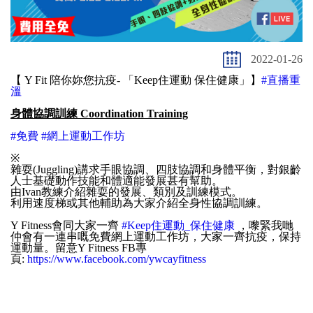
2022-01-26
【 Y Fit 陪你妳您抗疫- 「Keep住運動 保住健康」】
#直播重
溫
身體協調訓練 Coordination Training
#免費
#網上運動工作坊
※
雜耍(Juggling)講求手眼協調、四肢協調和身體平衡，對銀齡
人士基礎動作技能和體適能發展甚有幫助。
由Ivan教練介紹雜耍的發展、類別及訓練模式。
利用速度梯或其他輔助為大家介紹全身性協調訓練。
Y Fitness會同大家一齊
#Keep住運動_保住健康
，嚟緊我哋
仲會有一連串嘅免費網上運動工作坊，大家一齊抗疫，保持
運動量。留意Y Fitness FB專
頁:
https://www.facebook.com/ywcayfitness