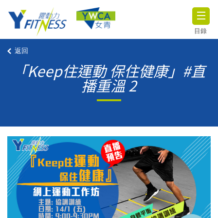
目錄
返回
「Keep住運動 保住健康」#直
播重溫 2