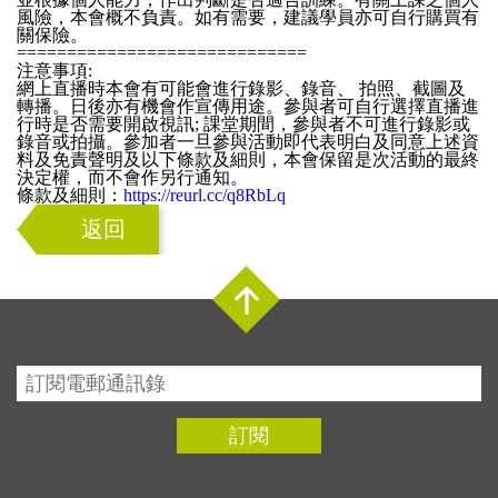
風險，本會概不負責。如有需要，建議學員亦可自行購買有
關保險。
=============================
注意事項:
網上直播時本會有可能會進行錄影、錄音、 拍照、截圖及
轉播。日後亦有機會作宣傳用途。參與者可自行選擇直播進
行時是否需要開啟視訊; 課堂期間，參與者不可進行錄影或
錄音或拍攝。參加者一旦參與活動即代表明白及同意上述資
料及免責聲明及以下條款及細則，本會保留是次活動的最終
決定權，而不會作另行通知。
條款及細則：
https://reurl.cc/q8RbLq
返回
Top
訂閱