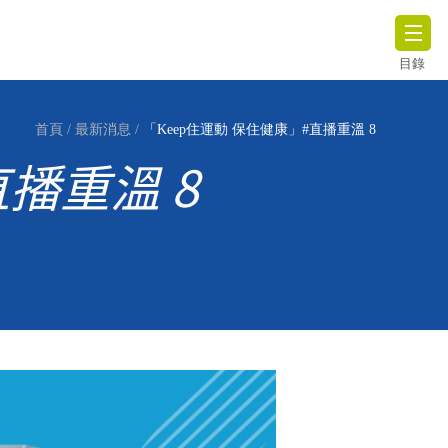
目錄
首頁
/
最新消息
/
「Keep住運動 保住健康」#直播重溫 8
播重溫 8