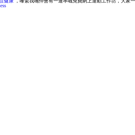
保住健康
，嚟緊我哋仲會有一連串嘅免費網上運動工作坊，大家一齊抗疫，
ess