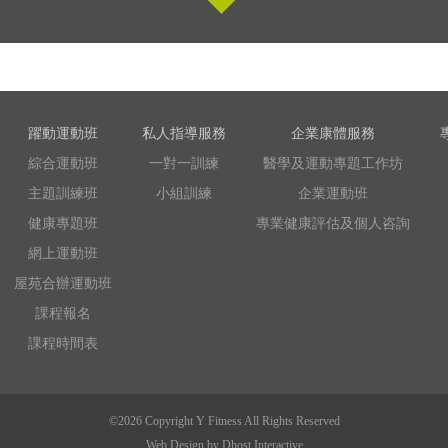
躍動運動班
私人指導服務
企業康體服務
綜合運動班
一對一訓練
醫學及運動專題工作坊
主題訓練班
小組訓練
企業運動班
健康專題班
專業健康評估及個人咨詢
網上運動班
屋苑合辦運動班
課程報名
課程時間表
©2026 Copyright Y Fitness All Rights Reserved
Web Design by
Dhost Interactive