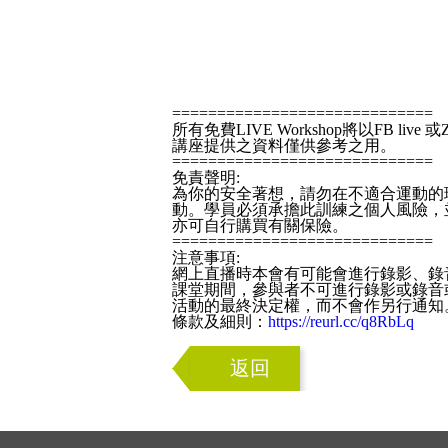
=============================
所有免費LIVE Workshop將以FB live 或
講座提供之資料僅供參考之用。
=============================
免責聲明:
為你的安全著想，請勿在不適合運動的
動。學員必須承擔此訓練之個人風險，
亦可自行購買有關保險。
=============================
注意事項:
網上直播時本會有可能會進行錄影、錄
課堂期間，參與者不可進行錄影或錄音
活動的最終決定權，而不會作另行通知
條款及細則：
https://reurl.cc/q8RbLq
返回