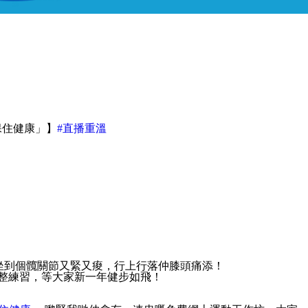
動 保住健康」】
#直播重溫
坐到黑，坐到個髖關節又緊又痠，行上行落仲膝頭痛添！
整練習，等大家新一年健步如飛！