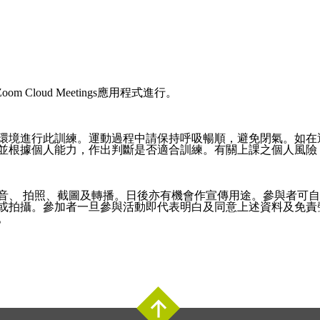
Zoom Cloud Meetings應用程式進行。
環境進行此訓練。運動過程中請保持呼吸暢順，避免閉氣。如在
並根據個人能力，作出判斷是否適合訓練。有關上課之個人風險
音、 拍照、截圖及轉播。日後亦有機會作宣傳用途。參與者可自
或拍攝。參加者一旦參與活動即代表明白及同意上述資料及免責
。
Top