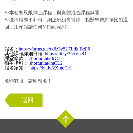
※本套餐只限網上課程，與實體混合課程無關
※疫情轉趨平和時，網上班組會暫停，相關學費將按比例退
回，用作報讀任何Y Fitness課程。
報名：
https://forms.gle/rx6z3y52TLdjnBeP6
其他課程詳細日程:
https://bit.ly/355VueO
課堂條款：
shorturl.at/dfrC7
衛生指引：
shorturl.at/lmCL2
報名須知：
https://bit.ly/2XmoCe1
名額有限，請即報名！
返回
Top