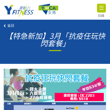
目錄
返回
【特急新加】3月「抗疫任玩快
閃套餐」