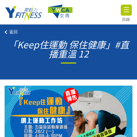
目錄
返回
「Keep住運動 保住健康」#直
播重溫 12