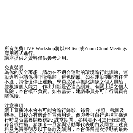
=============================
所有免費LIVE Workshop將以FB live 或Zoom Cloud Meetings
應用程式進行。
講座提供之資料僅供參考之用。
=============================
免責聲明:
為你的安全著想，請勿在不適合運動的環境進行此訓練。運
動過程中請保持呼吸暢順，避免閉氣。如在運動期間有任何
不適，請慢慢停止運動。學員必須承擔此訓練之個人風險，
並根據個人能力，作出判斷是否適合訓練。有關上課之個人
風險，本會概不負責。如有需要，建議學員亦可自行購買有
關保險。
=============================
注意事項:
網上直播時本會有可能會進行錄影、錄音、 拍照、截圖及
轉播。日後亦有機會作宣傳用途。參與者可自行選擇直播進
行時是否需要開啟視訊; 課堂期間，參與者不可進行錄影或
錄音或拍攝。參加者一旦參與活動即代表明白及同意上述資
料及免責聲明及以下條款及細則，本會保留是次活動的最終