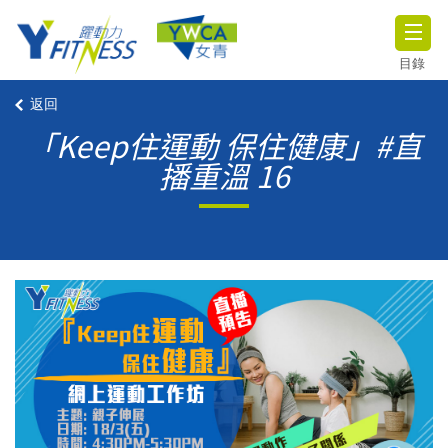
目錄
返回
「Keep住運動 保住健康」#直
播重溫 16