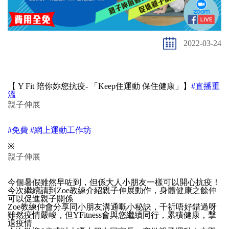
2022-03-24
【 Y Fit 陪你妳您抗疫- 「Keep住運動 保住健康」】
#直播重
溫
親子伸展
#免費
#網上運動工作坊
※
親子伸展
今個暑假雖然早咗到，但係大人小朋友一樣可以開心抗疫！
今次繼續請到Zoe教練介紹親子伸展動作，身體健康之餘仲
可以促進親子關係
Zoe教練仲會分享同小朋友溝通嘅小秘訣，千祈唔好錯過呀
雖然疫情嚴峻，但YFitness會與您繼續同行，累積健康，擊
退疫情