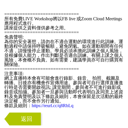
=============================
所有免費LIVE Workshop將以FB live 或Zoom Cloud Meetings
應用程式進行。
講座提供之資料僅供參考之用。
=============================
免責聲明:
為你的安全著想，請勿在不適合運動的環境進行此訓練。運
動過程中請保持呼吸暢順，避免閉氣。如在運動期間有任何
不適，請慢慢停止運動。學員必須承擔此訓練之個人風險，
並根據個人能力，作出判斷是否適合訓練。有關上課之個人
風險，本會概不負責。如有需要，建議學員亦可自行購買有
關保險。
=============================
注意事項:
網上直播時本會有可能會進行錄影、錄音、 拍照、截圖及
轉播。日後亦有機會作宣傳用途。參與者可自行選擇直播進
行時是否需要開啟視訊; 課堂期間，參與者不可進行錄影或
錄音或拍攝。參加者一旦參與活動即代表明白及同意上述資
料及免責聲明及以下條款及細則，本會保留是次活動的最終
決定權，而不會作另行通知。
條款及細則：
https://reurl.cc/q8RbLq
返回