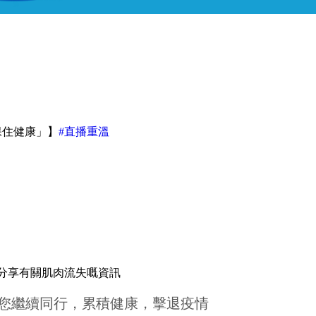
動 保住健康」】
#直播重溫
家分享有關肌肉流失嘅資訊
s會與您繼續同行，累積健康，擊退疫情