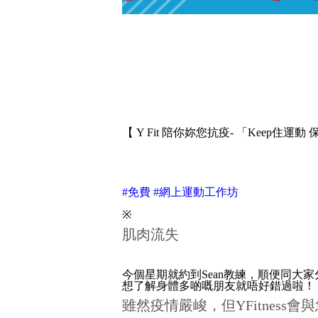
【 Y Fit 陪你妳您抗疫- 「Keep住運
#免費
#網上運動工作坊
※
肌肉流失
今個星期就約到Sean教練，順便同大
想了解身體多啲嘅朋友就唔好錯過啦！
雖然疫情嚴峻，但YFitnes