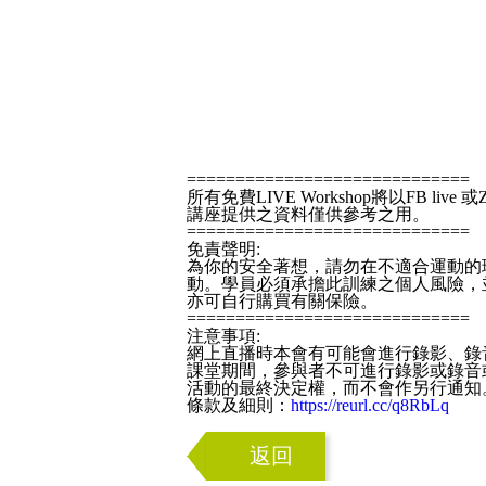
=============================
所有免費LIVE Workshop將以FB live 或
講座提供之資料僅供參考之用。
=============================
免責聲明:
為你的安全著想，請勿在不適合運動的
動。學員必須承擔此訓練之個人風險，
亦可自行購買有關保險。
=============================
注意事項:
網上直播時本會有可能會進行錄影、錄
課堂期間，參與者不可進行錄影或錄音
活動的最終決定權，而不會作另行通知
條款及細則：
https://reurl.cc/q8RbLq
返回