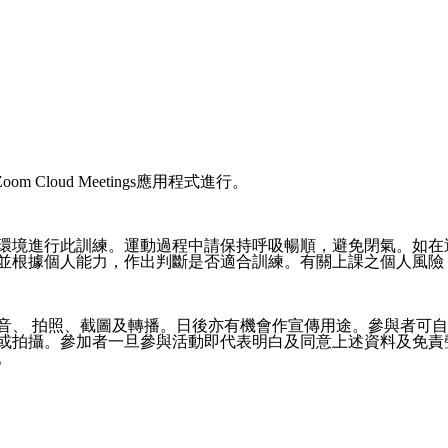
Zoom Cloud Meetings應用程式進行。
環境進行此訓練。運動過程中請保持呼吸暢順，避免閉氣。如在
並根據個人能力，作出判斷是否適合訓練。有關上課之個人風險
音、 拍照、截圖及轉播。日後亦有機會作宣傳用途。參與者可自
或拍攝。參加者一旦參與活動即代表明白及同意上述資料及免責
。