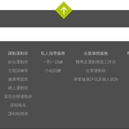
Top
躍動運動班
私人指導服務
企業康體服務
綜合運動班
一對一訓練
醫學及運動專題工作坊
主題訓練班
小組訓練
企業運動班
健康專題班
專業健康評估及個人咨詢
網上運動班
屋苑合辦運動班
課程報名
課程時間表