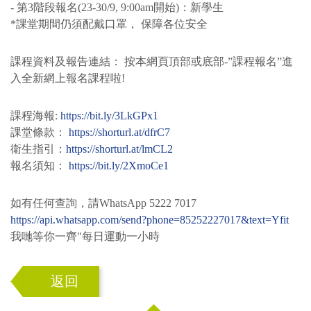
- 第3階段報名(23-30/9, 9:00am開始)：新學生
*課堂期間仍須配戴口罩， 保障各位安全
課程資料及報告連結： 按本網頁頂部或底部-”課程報名”進
入全新網上報名課程啦!
課程海報:
https://bit.ly/3LkGPx1
課堂條款：
https://shorturl.at/dfrC7
衛生指引：
https://shorturl.at/lmCL2
報名須知：
https://bit.ly/2XmoCe1
如有任何查詢，請WhatsApp 5222 7017
https://api.whatsapp.com/send?phone=85252227017&text=Yfit
我哋等你一齊"每日運動一小時
返回
Top