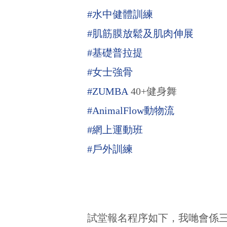
#水中健體訓練
#肌筋膜放鬆及肌肉伸展
#基礎普拉提
#女士強骨
#ZUMBA
40+健身舞
#AnimalFlow動物流
#網上運動班
#戶外訓練
試堂報名程序如下，我哋會係