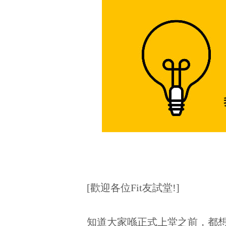
[歡迎各位Fit友試堂!]
知道大家喺正式上堂之前，都