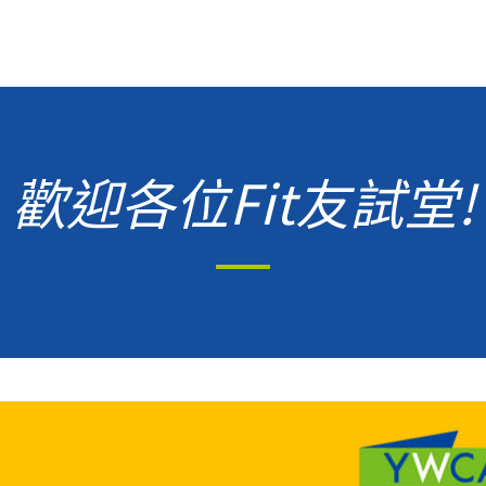
歡迎各位Fit友試堂!