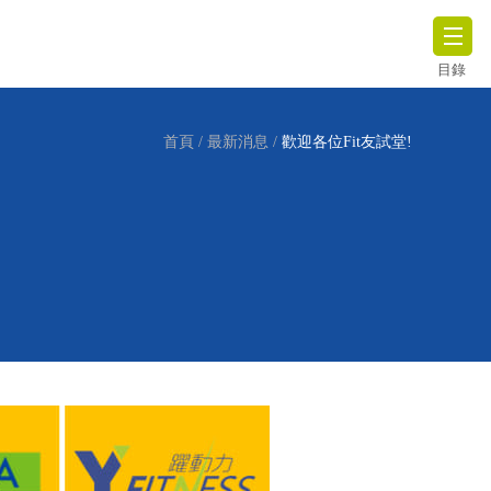
目錄
首頁
/
最新消息
/
歡迎各位Fit友試堂!