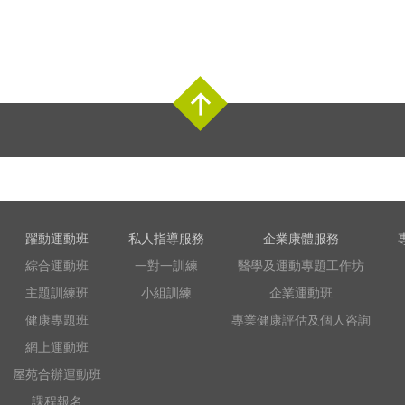
Top
躍動運動班
私人指導服務
企業康體服務
綜合運動班
一對一訓練
醫學及運動專題工作坊
主題訓練班
小組訓練
企業運動班
健康專題班
專業健康評估及個人咨詢
網上運動班
屋苑合辦運動班
課程報名