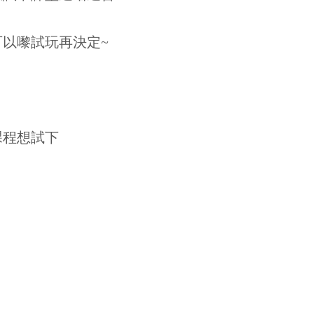
以嚟試玩再決定~
課程想試下